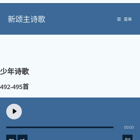
Skip
to
新颂主诗歌
content
菜单
少年诗歌
492-495首
00:00