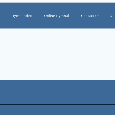
Tog
Hymn Index
Online Hymnal
Contact Us
web
sea