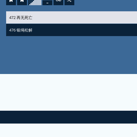
472 再无死亡
476 银绳松解