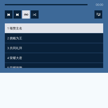
00:00
1 颂赞主名
2 拥戴为王
3 共同礼拜
4 荣耀大君
5 荣耀颂赞
6 荣耀天主
7 大地风光
8 万有之主
9 贺他为王